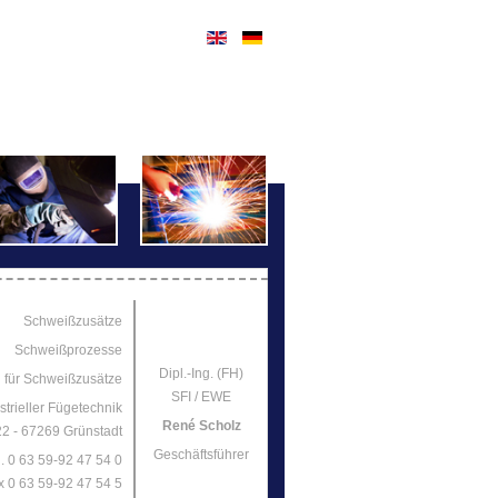
Schweißzusätze
Schweißprozesse
Dipl.-Ing. (FH)
 für Schweißzusätze
SFI / EWE
strieller Fügetechnik
René Scholz
2 - 67269 Grünstadt
Geschäftsführer
l. 0 63 59-92 47 54 0
x 0 63 59-92 47 54 5