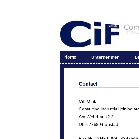
Home
Unternehmen
L
Contact
CiF GmbH
Consulting industrial joining t
Am Wehrhaus 22
DE-67269 Grünstadt
Fax-Nr.: 0049 6359 / 9247545