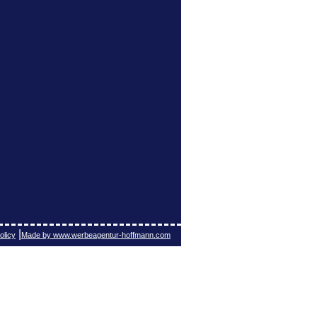
|
olicy
Made by www.werbeagentur-hoffmann.com