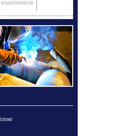
scholz@cifgmbh.de
Kringel