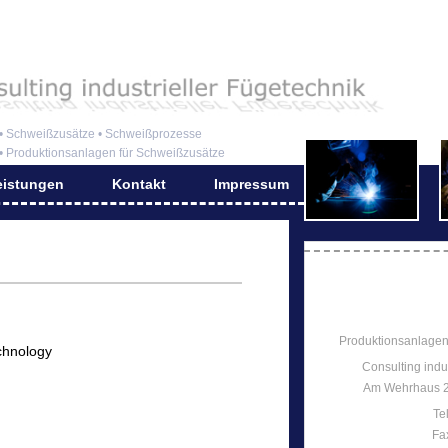
• Schweißzusätze • Schweißprozesse
• Produktionsanlagen für Schweißzusätze
eistungen
Kontakt
Impressum
Produktionsanlagen
echnology
Consulting indu
Am Wehrhaus 2
Te
Fa