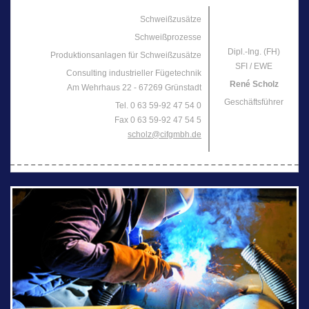
Schweißzusätze
Schweißprozesse
Dipl.-Ing. (FH)
Produktionsanlagen für Schweißzusätze
SFI / EWE
Consulting industrieller Fügetechnik
René Scholz
Am Wehrhaus 22 - 67269 Grünstadt
Geschäftsführer
Tel. 0 63 59-92 47 54 0
Fax 0 63 59-92 47 54 5
scholz@cifgmbh.de